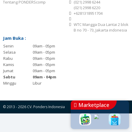
Tentang PONDERScomp
(021) 2998 6244
(021) 2998 6220
+6281318951704
WTC Mangga Dua Lantai 2 blok
B no 70 - 73, Jakarta indonesia
Jam Buka :
Senin
09am - 05pm
Selasa
09am - 05pm
Rabu
09am - 05pm
Kamis
09am - 05pm
Jumat
09am - 05pm
Sabtu
09am - 04pm
Minggu
Libur
Marketplace
© 2013 - 2026 CV. Ponders Indonesia