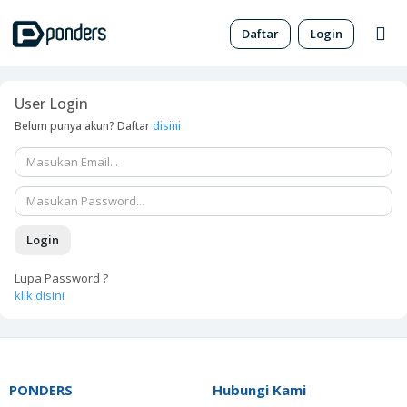
Daftar
Login
User Login
Belum punya akun? Daftar
disini
E
m
a
P
i
a
l
s
Login
s
w
Lupa Password ?
o
klik disini
r
d
PONDERS
Hubungi Kami